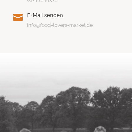
E-Mail senden

info@food-lovers-market.de