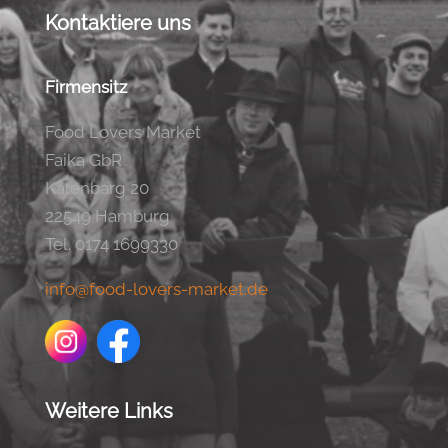
Kontaktiere uns
Firmensitz
Food Lovers Market
Faika GbR
Kalenbarg 20
22549 Hamburg
Tel. 0174 1699330
info@food-lovers-market.de
Weitere Links