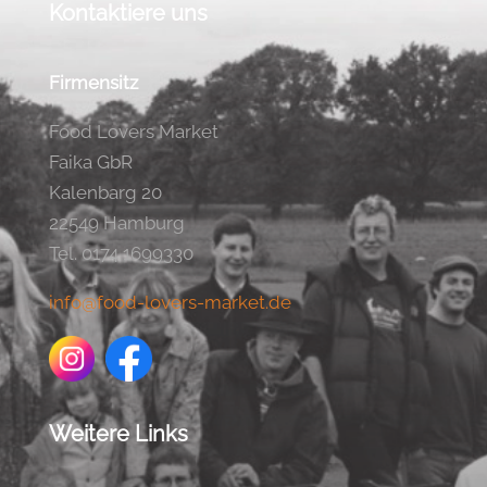
Kontaktiere uns
Firmensitz
Food Lovers Market
Faika GbR
Kalenbarg 20
22549 Hamburg
Tel. 0174 1699330
info@food-lovers-market.de
Weitere Links