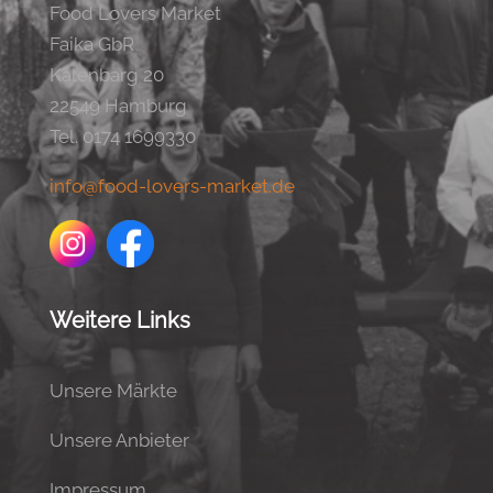
Food Lovers Market
Faika GbR
Kalenbarg 20
22549 Hamburg
Tel. 0174 1699330
info@food-lovers-market.de
Weitere Links
Unsere Märkte
Unsere Anbieter
Impressum