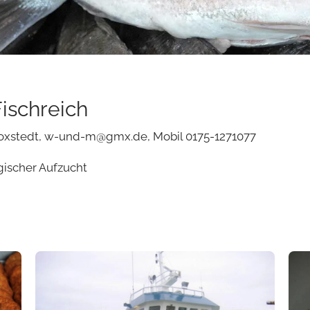
ischreich
Loxstedt,
w-und-m@gmx.de
, Mobil 0175-1271077
gischer Aufzucht