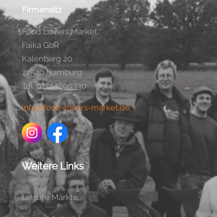
Firmensitz
Food Lovers Market
Faika GbR
Kalenbarg 20
22549 Hamburg
Tel. 0174 1699330
info@food-lovers-market.de
Weitere Links
Unsere Märkte