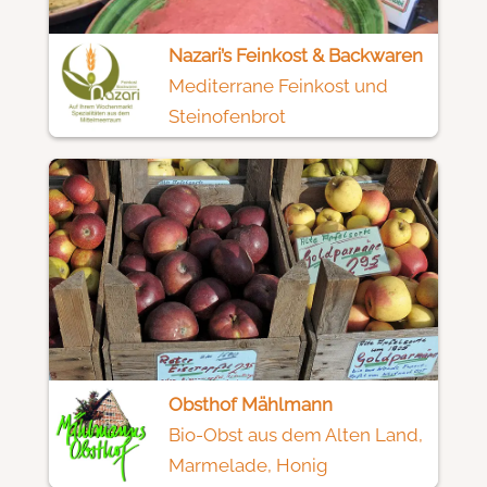
Nazari’s Feinkost & Backwaren
Mediterrane Feinkost und
Steinofenbrot
Obsthof Mählmann
Bio-Obst aus dem Alten Land,
Marmelade, Honig