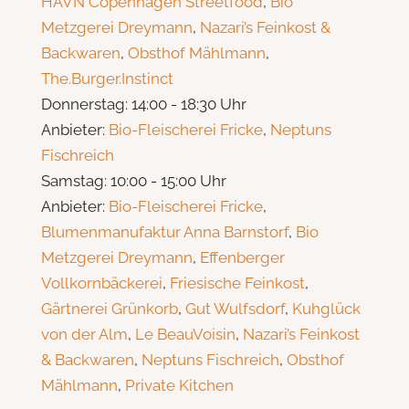
HAVN Copenhagen Streetfood
,
Bio
Metzgerei Dreymann
,
Nazari’s Feinkost &
Backwaren
,
Obsthof Mählmann
,
The.Burger.Instinct
Donnerstag: 14:00 - 18:30 Uhr
Anbieter:
Bio-Fleischerei Fricke
,
Neptuns
Fischreich
Samstag: 10:00 - 15:00 Uhr
Anbieter:
Bio-Fleischerei Fricke
,
Blumenmanufaktur Anna Barnstorf
,
Bio
Metzgerei Dreymann
,
Effenberger
Vollkornbäckerei
,
Friesische Feinkost
,
Gärtnerei Grünkorb
,
Gut Wulfsdorf
,
Kuhglück
von der Alm
,
Le BeauVoisin
,
Nazari’s Feinkost
& Backwaren
,
Neptuns Fischreich
,
Obsthof
Mählmann
,
Private Kitchen