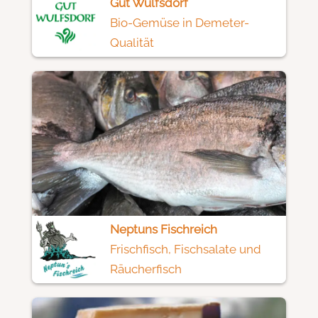
Gut Wulfsdorf
Bio-Gemüse in Demeter-
Qualität
Neptuns Fischreich
Frischfisch, Fischsalate und
Räucherfisch