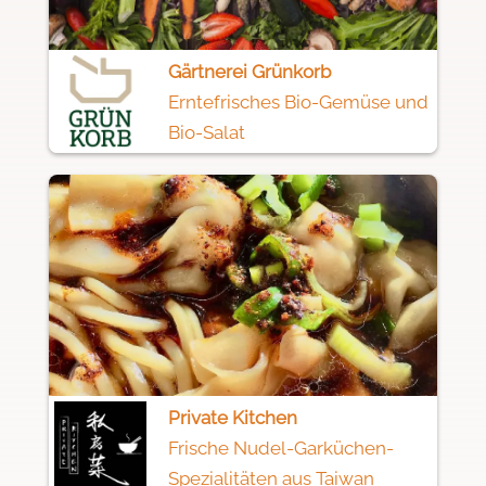
Gärtnerei Grünkorb
Erntefrisches Bio-Gemüse und
Bio-Salat
Private Kitchen
Frische Nudel-Garküchen-
Spezialitäten aus Taiwan