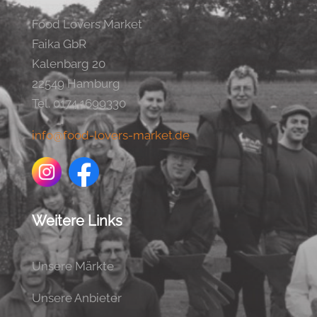
Food Lovers Market
Faika GbR
Kalenbarg 20
22549 Hamburg
Tel. 0174 1699330
info@food-lovers-market.de
Weitere Links
Unsere Märkte
Unsere Anbieter